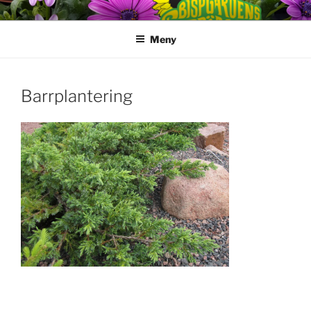
Hoppa
till
Meny
innehåll
Barrplantering