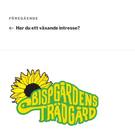
Inläggsnavigering
FÖREGÅENDE
Föregående
inlägg
Har du ett växande intresse?