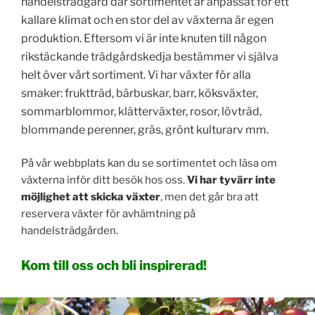
handelsträdgård där sortimentet är anpassat för ett
kallare klimat och en stor del av växterna är egen
produktion. Eftersom vi är inte knuten till någon
rikstäckande trädgårdskedja bestämmer vi själva
helt över vårt sortiment. Vi har växter för alla
smaker: fruktträd, bärbuskar, barr, köksväxter,
sommarblommor, klätterväxter, rosor, lövträd,
blommande perenner, gräs, grönt kulturarv mm.
På vår webbplats kan du se sortimentet och läsa om
växterna inför ditt besök hos oss.
Vi har tyvärr inte
möjlighet att skicka växter
, men det går bra att
reservera växter för avhämtning på
handelsträdgården.
Kom till oss och bli inspirerad!