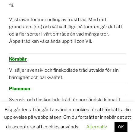
få.
Vi strävar för mer odling av fruktträd. Med rätt
grundstam (rot) och väl valt läge på tomten går det att
odla fler sorter i vårt område än vad många tror.
Äppelträd kan växa ända upp till zon VII.
Körsbär
Vi säljer svensk- och finskodlade träd utvalda för sin
härdighet och bärkvalitet.
Plommon
Svensk- och finskodlade träd för norrländskt klimat. I
norrland bör plommon planteras i soliga vindskyddade
Bispgårdens Trädgård använder cookies för att förbättra din
lägen. Spaljera gärna mot en varm vägg. På så sätt kan
upplevelse på webbplatsen. Om du fortsätter innebär det att
man höja den aktuella sorten minst en växtzon.
du accepterar att cookies används.
Alternativ
OK
Päron