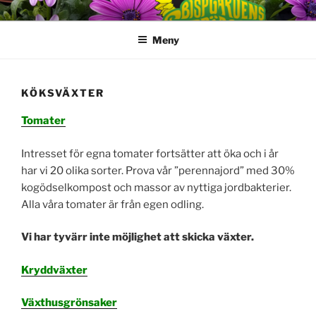
Hoppa
till
Meny
innehåll
KÖKSVÄXTER
Tomater
Intresset för egna tomater fortsätter att öka och i år
har vi 20 olika sorter. Prova vår ”perennajord” med 30%
kogödselkompost och massor av nyttiga jordbakterier.
Alla våra tomater är från egen odling.
Vi har tyvärr inte möjlighet att skicka växter.
Kryddväxter
Växthusgrönsaker