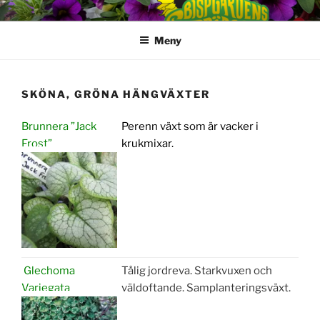
Hoppa
till
Meny
innehåll
SKÖNA, GRÖNA HÄNGVÄXTER
Brunnera ”Jack
Perenn växt som är vacker i
Frost”
krukmixar.
Glechoma
Tålig jordreva. Starkvuxen och
Variegata
väldoftande. Samplanteringsväxt.