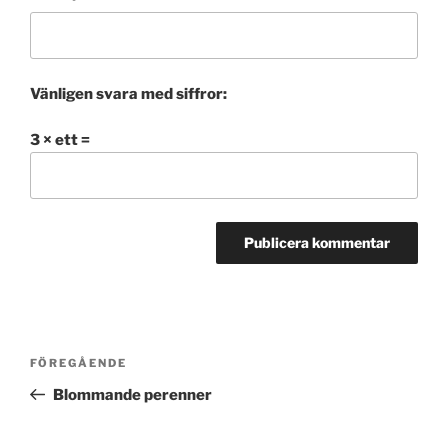
Vänligen svara med siffror:
3 × ett =
Inläggsnavigering
FÖREGÅENDE
Föregående
inlägg
Blommande perenner