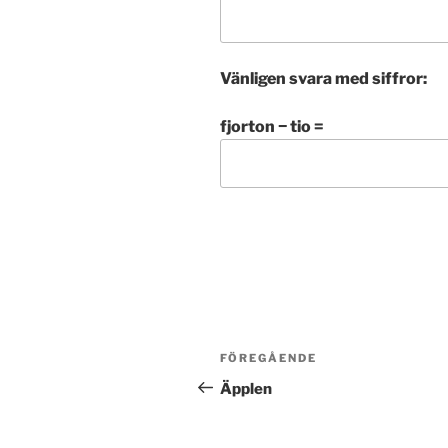
Vänligen svara med siffror:
fjorton − tio =
Inläggsnavigering
FÖREGÅENDE
Föregående
inlägg
Äpplen