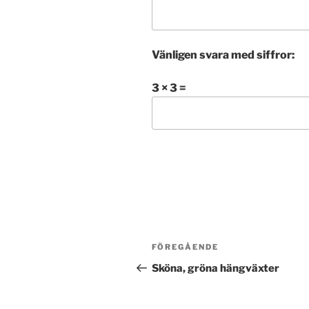
Vänligen svara med siffror:
3 × 3 =
Inläggsnavigering
FÖREGÅENDE
Föregående
inlägg
Sköna, gröna hängväxter