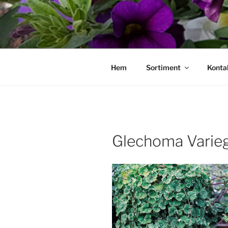
Hoppa
till
innehåll
Hem
Sortiment
Konta
Glechoma Varie