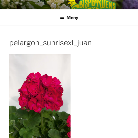
Hoppa
till
Meny
innehåll
pelargon_sunrisexl_juan