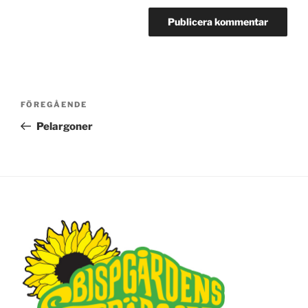
Inläggsnavigering
FÖREGÅENDE
Föregående
inlägg
Pelargoner