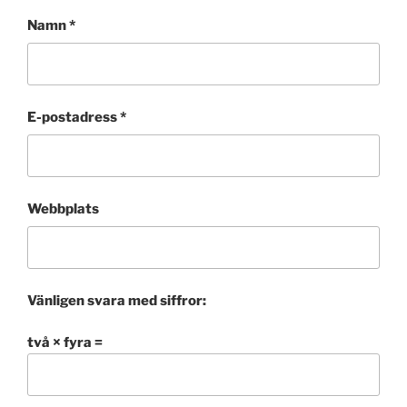
Namn
*
E-postadress
*
Webbplats
Vänligen svara med siffror:
två × fyra =