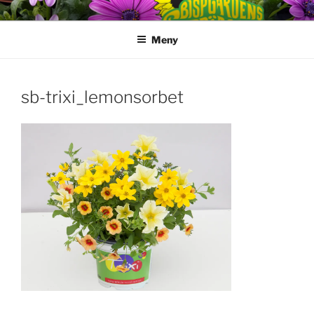
Hoppa
till
Meny
innehåll
sb-trixi_lemonsorbet