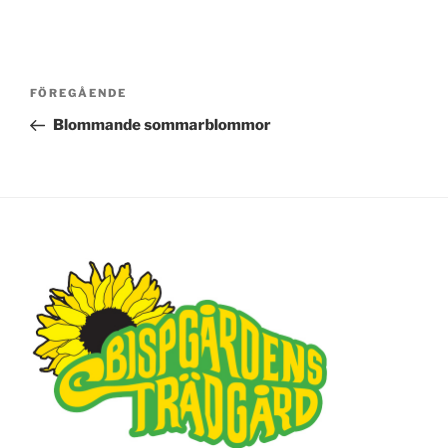
Inläggsnavigering
FÖREGÅENDE
Föregående
inlägg
Blommande sommarblommor