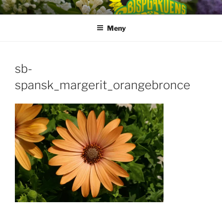
Hoppa
till
Meny
innehåll
sb-
spansk_margerit_orangebronce