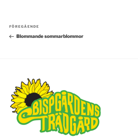
Inläggsnavigering
FÖREGÅENDE
Föregående
inlägg
Blommande sommarblommor