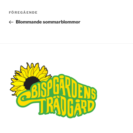
Inläggsnavigering
FÖREGÅENDE
Föregående
inlägg
Blommande sommarblommor