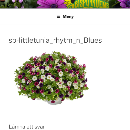
Hoppa
till
Meny
innehåll
sb-littletunia_rhytm_n_Blues
Lämna ett svar