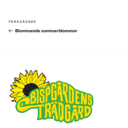
Inläggsnavigering
FÖREGÅENDE
Föregående
inlägg
Blommande sommarblommor