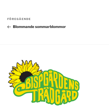
Inläggsnavigering
FÖREGÅENDE
Föregående
inlägg
Blommande sommarblommor