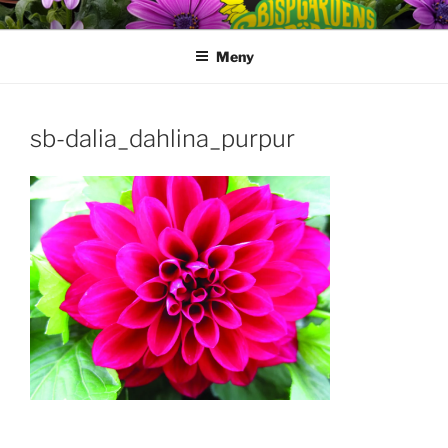
Hoppa
till
Meny
innehåll
sb-dalia_dahlina_purpur