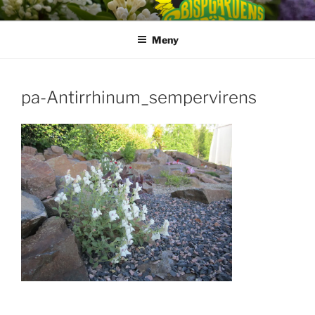
Hoppa
till
Meny
innehåll
pa-Antirrhinum_sempervirens