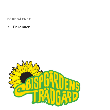
Inläggsnavigering
FÖREGÅENDE
Föregående
inlägg
Perenner