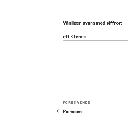
Vänligen svara med siffror:
ett × fem =
Inläggsnavigering
FÖREGÅENDE
Föregående
inlägg
Perenner