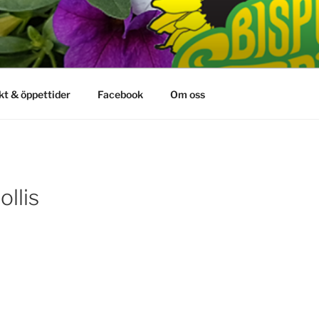
kt & öppettider
Facebook
Om oss
llis