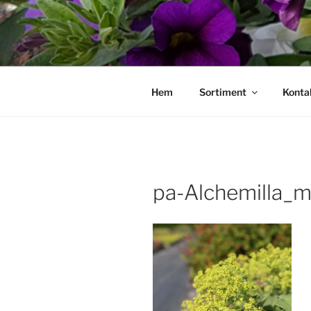
Hoppa
till
innehåll
Hem
Sortiment
Konta
pa-Alchemilla_mo