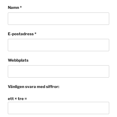
Namn
*
E-postadress
*
Webbplats
Vänligen svara med siffror:
ett × tre =