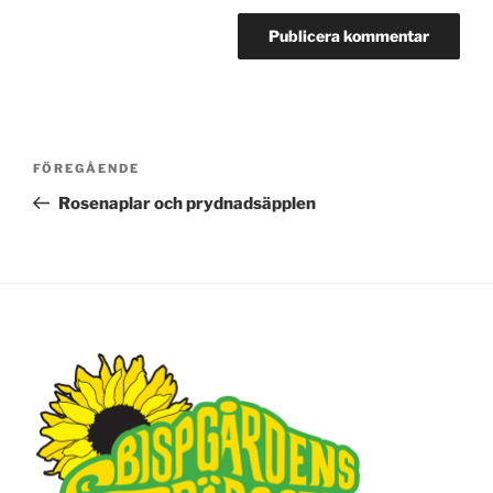
Inläggsnavigering
FÖREGÅENDE
Föregående
inlägg
Rosenaplar och prydnadsäpplen