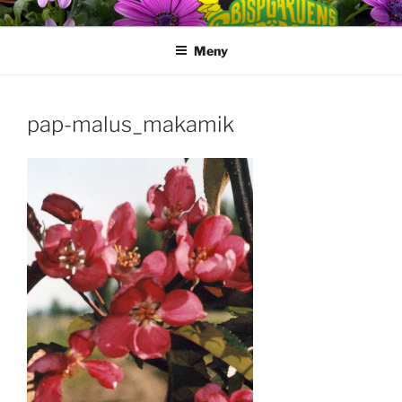
Hoppa
till
Meny
innehåll
pap-malus_makamik