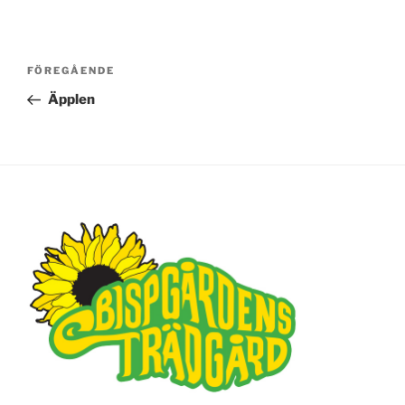
Inläggsnavigering
FÖREGÅENDE
Föregående
inlägg
Äpplen