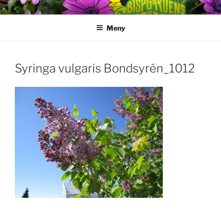
Hoppa
till
Meny
innehåll
Syringa vulgaris Bondsyrén_1012