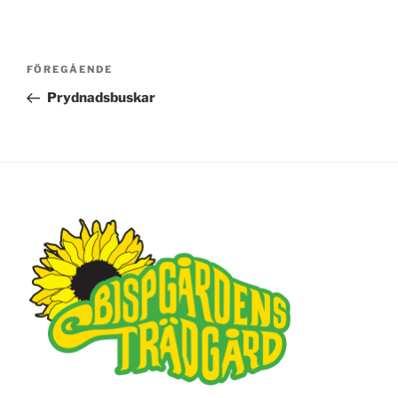
Inläggsnavigering
FÖREGÅENDE
Föregående
inlägg
Prydnadsbuskar