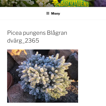
Hoppa
till
Meny
innehåll
Picea pungens Blågran
dvärg_2365