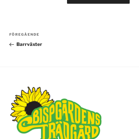
Inläggsnavigering
FÖREGÅENDE
Föregående
inlägg
Barrväxter