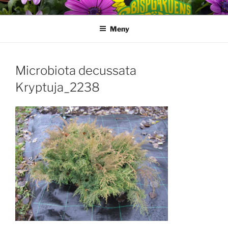
Hoppa
till
Meny
innehåll
Microbiota decussata
Kryptuja_2238