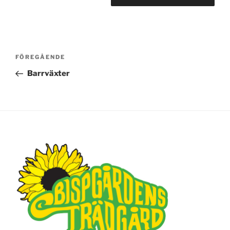
Inläggsnavigering
FÖREGÅENDE
Föregående
inlägg
Barrväxter