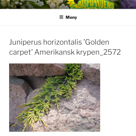
Hoppa
till
Meny
innehåll
Juniperus horizontalis ’Golden
carpet’ Amerikansk krypen_2572