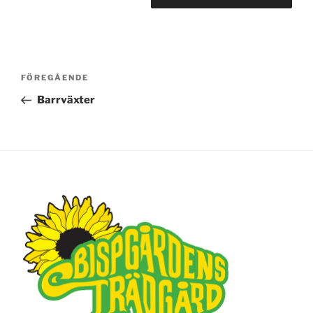
Inläggsnavigering
FÖREGÅENDE
Föregående
inlägg
Barrväxter