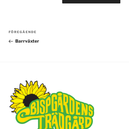
Inläggsnavigering
FÖREGÅENDE
Föregående
inlägg
Barrväxter