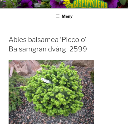
Hoppa
till
Meny
innehåll
Abies balsamea ’Piccolo’
Balsamgran dvärg_2599