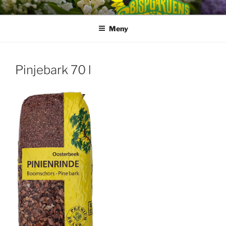
Hoppa
till
Meny
innehåll
Pinjebark 70 l