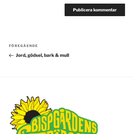
Inläggsnavigering
FÖREGÅENDE
Föregående
inlägg
Jord, gödsel, bark & mull