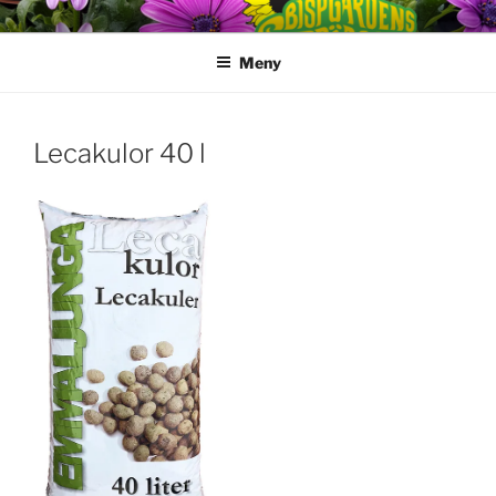
Hoppa
till
Meny
innehåll
Lecakulor 40 l