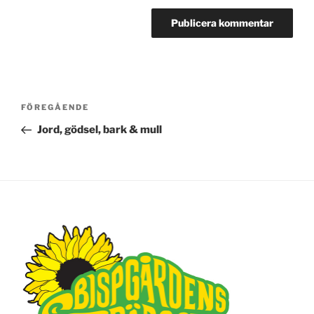
Inläggsnavigering
FÖREGÅENDE
Föregående
inlägg
Jord, gödsel, bark & mull