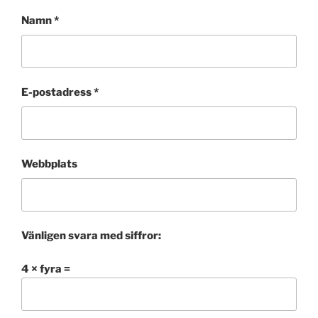
Namn
*
E-postadress
*
Webbplats
Vänligen svara med siffror:
4 × fyra =