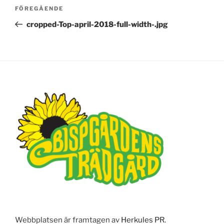
Inläggsnavigering
FÖREGÅENDE
Föregående
inlägg
cropped-Top-april-2018-full-width-.jpg
Webbplatsen är framtagen av
Herkules PR.