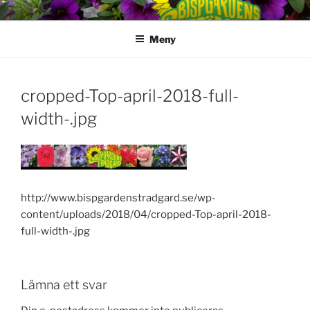
Hoppa
till
Meny
innehåll
cropped-Top-april-2018-full-
width-.jpg
http://www.bispgardenstradgard.se/wp-
content/uploads/2018/04/cropped-Top-april-2018-
full-width-.jpg
Lämna ett svar