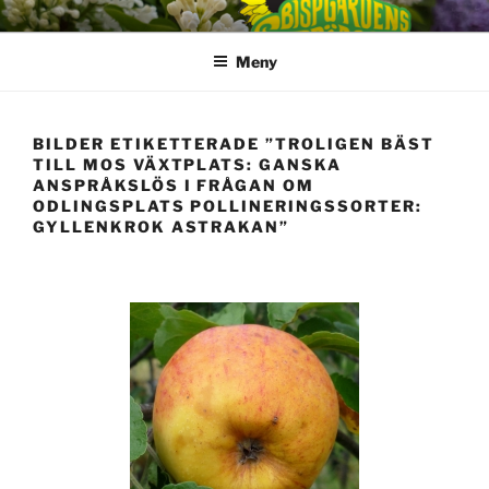
Hoppa
till
Meny
innehåll
BILDER ETIKETTERADE ”TROLIGEN BÄST
TILL MOS VÄXTPLATS: GANSKA
ANSPRÅKSLÖS I FRÅGAN OM
ODLINGSPLATS POLLINERINGSSORTER:
GYLLENKROK ASTRAKAN”