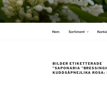
Hoppa
till
innehåll
Hem
Sortiment
Konta
BILDER ETIKETTERADE
”SAPONARIA ”BRESSING
KUDDSÅPNEJLIKA ROSA: