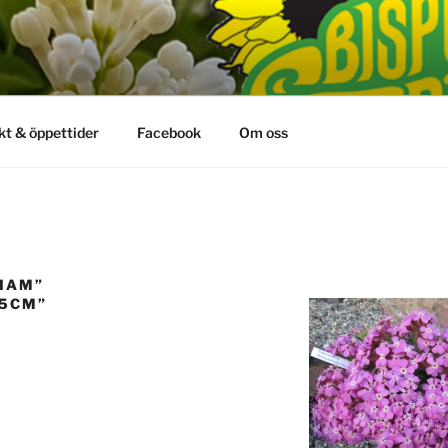
kt & öppettider
Facebook
Om oss
HAM”
 5CM”