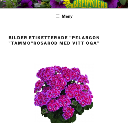
Hoppa
till
Meny
innehåll
BILDER ETIKETTERADE ”PELARGON
"TAMMO"ROSARÖD MED VITT ÖGA”