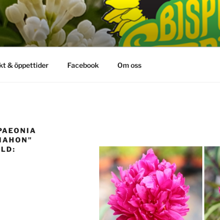
kt & öppettider
Facebook
Om oss
PAEONIA
MAHON"
LD: