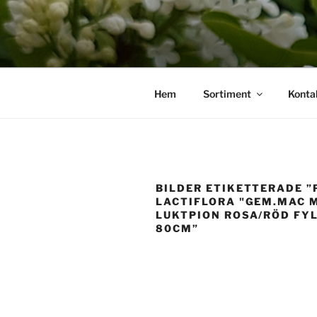
Hoppa
till
innehåll
Hem
Sortiment
Konta
BILDER ETIKETTERADE ”
LACTIFLORA "GEM.MAC 
LUKTPION ROSA/RÖD FYL
80CM”