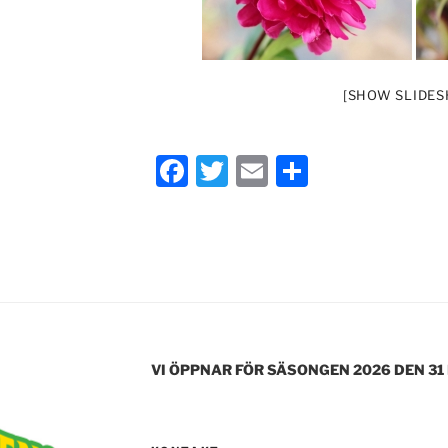
[SHOW SLIDE
F
T
E
D
a
w
m
el
c
itt
ai
a
e
er
l
b
o
o
VI ÖPPNAR FÖR SÄSONGEN 2026 DEN 31
k