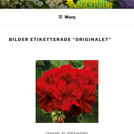
Hoppa
till
Meny
innehåll
BILDER ETIKETTERADE ”ORIGINALET”
[SHOW SLIDESHOW]