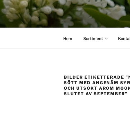
Hoppa
till
innehåll
Hem
Sortiment
Konta
BILDER ETIKETTERADE 
SÖTT MED ANGENÄM SY
OCH UTSÖKT AROM MOG
SLUTET AV SEPTEMBER”