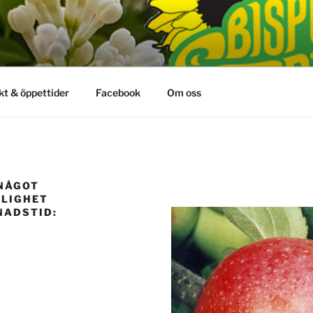
kt & öppettider
Facebook
Om oss
”NÅGOT
RLIGHET
NADSTID: