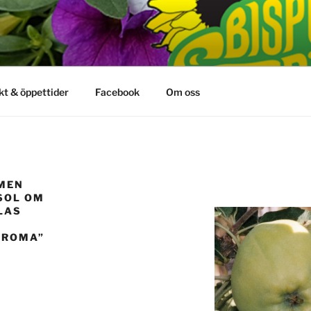
kt & öppettider
Facebook
Om oss
”MEN
 SOL OM
LAS
AROMA”