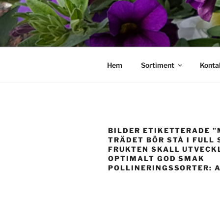
Hoppa
till
innehåll
Hem
Sortiment
Konta
BILDER ETIKETTERADE 
TRÄDET BÖR STÅ I FULL
FRUKTEN SKALL UTVECK
OPTIMALT GOD SMAK
POLLINERINGSSORTER: 