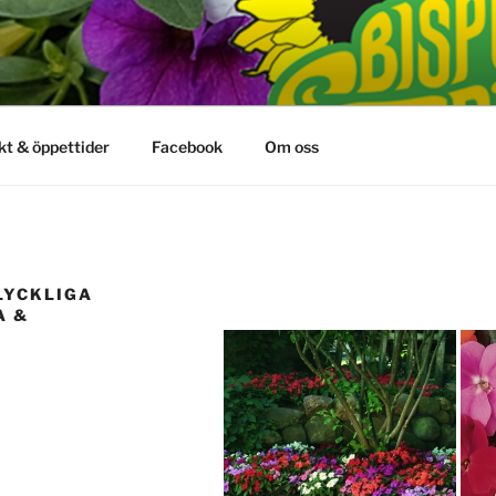
kt & öppettider
Facebook
Om oss
LYCKLIGA
A &