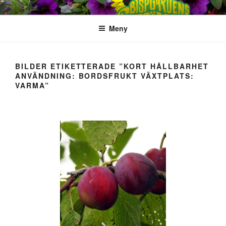
Hoppa
till
Meny
innehåll
BILDER ETIKETTERADE ”KORT HÅLLBARHET
ANVÄNDNING: BORDSFRUKT VÄXTPLATS:
VARMA”