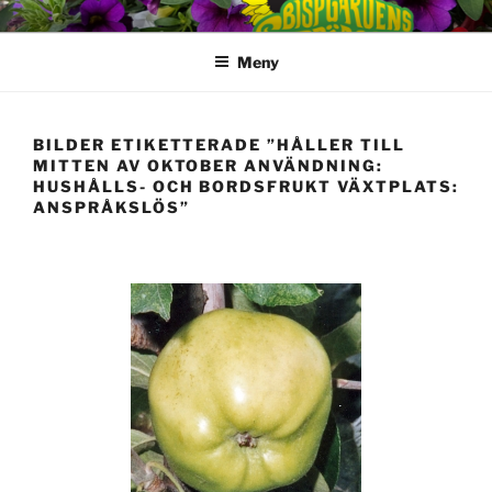
Hoppa
till
Meny
innehåll
BILDER ETIKETTERADE ”HÅLLER TILL
MITTEN AV OKTOBER ANVÄNDNING:
HUSHÅLLS- OCH BORDSFRUKT VÄXTPLATS:
ANSPRÅKSLÖS”