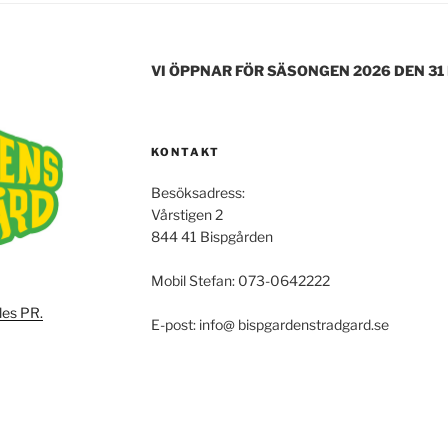
o
o
VI ÖPPNAR FÖR SÄSONGEN 2026 DEN 31
k
KONTAKT
Besöksadress:
Vårstigen 2
844 41 Bispgården
Mobil Stefan: 073-0642222
les PR.
E-post: info@ bispgardenstradgard.se