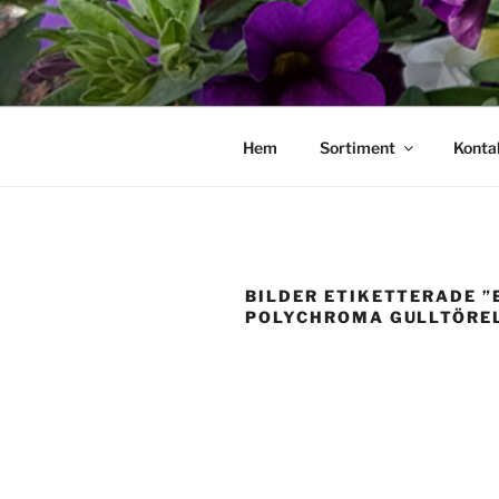
Hoppa
till
innehåll
Hem
Sortiment
Konta
BILDER ETIKETTERADE ”
POLYCHROMA GULLTÖRE