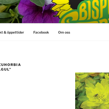
kt & öppettider
Facebook
Om oss
EUHORBIA
LGUL”