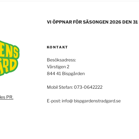
o
o
VI ÖPPNAR FÖR SÄSONGEN 2026 DEN 31
k
KONTAKT
Besöksadress:
Vårstigen 2
844 41 Bispgården
Mobil Stefan: 073-0642222
les PR.
E-post: info@ bispgardenstradgard.se