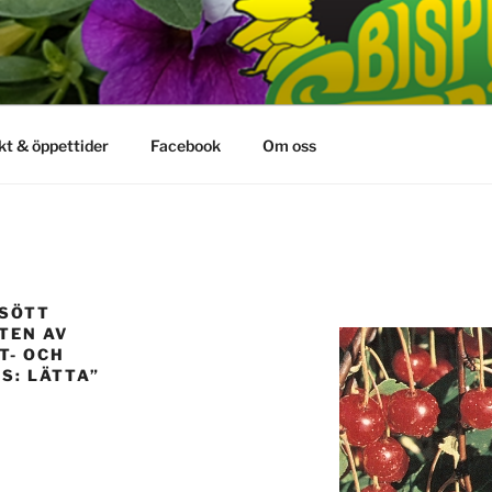
kt & öppettider
Facebook
Om oss
 SÖTT
TEN AV
T- OCH
S: LÄTTA”