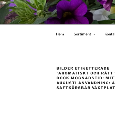
Hoppa
till
innehåll
Hem
Sortiment
Konta
BILDER ETIKETTERADE
”AROMATISKT OCH RÄTT
DOCK MOGNADSTID: MIT
AUGUSTI ANVÄNDNING: Ä
SAFTKÖRSBÄR VÄXTPLAT